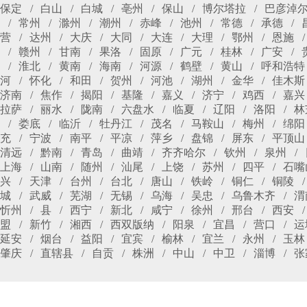
保定
白山
白城
亳州
保山
博尔塔拉
巴彦淖
常州
滁州
潮州
赤峰
池州
常德
承德
营
达州
大庆
大同
大连
大理
鄂州
恩施
赣州
甘南
果洛
固原
广元
桂林
广安
淮北
黄南
海南
河源
鹤壁
黄山
呼和浩特
河
怀化
和田
贺州
河池
湖州
金华
佳木斯
济南
焦作
揭阳
基隆
嘉义
济宁
鸡西
嘉兴
拉萨
丽水
陇南
六盘水
临夏
辽阳
洛阳
林
娄底
临沂
牡丹江
茂名
马鞍山
梅州
绵阳
充
宁波
南平
平凉
萍乡
盘锦
屏东
平顶山
清远
黔南
青岛
曲靖
齐齐哈尔
钦州
泉州
上海
山南
随州
汕尾
上饶
苏州
四平
石嘴
兴
天津
台州
台北
唐山
铁岭
铜仁
铜陵
城
武威
芜湖
无锡
乌海
吴忠
乌鲁木齐
渭
忻州
县
西宁
新北
咸宁
徐州
邢台
西安
盟
新竹
湘西
西双版纳
阳泉
宜昌
营口
运
延安
烟台
益阳
宜宾
榆林
宜兰
永州
玉林
肇庆
直辖县
自贡
株洲
中山
中卫
淄博
张