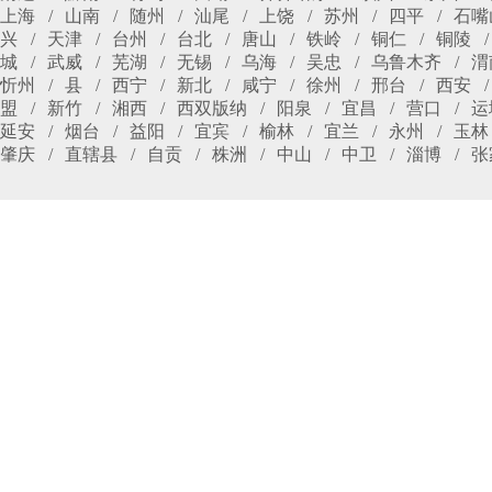
上海
山南
随州
汕尾
上饶
苏州
四平
石嘴
兴
天津
台州
台北
唐山
铁岭
铜仁
铜陵
城
武威
芜湖
无锡
乌海
吴忠
乌鲁木齐
渭
忻州
县
西宁
新北
咸宁
徐州
邢台
西安
盟
新竹
湘西
西双版纳
阳泉
宜昌
营口
运
延安
烟台
益阳
宜宾
榆林
宜兰
永州
玉林
肇庆
直辖县
自贡
株洲
中山
中卫
淄博
张