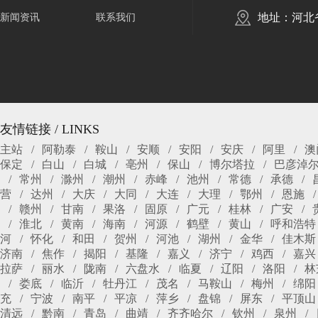
地址：河北
新闻资讯
联系我们
友情链接 / LINKS
主站
阿勒泰
鞍山
安顺
安阳
安庆
阿里
澳
保定
白山
白城
亳州
保山
博尔塔拉
巴彦淖
常州
滁州
潮州
赤峰
池州
常德
承德
营
达州
大庆
大同
大连
大理
鄂州
恩施
赣州
甘南
果洛
固原
广元
桂林
广安
淮北
黄南
海南
河源
鹤壁
黄山
呼和浩特
河
怀化
和田
贺州
河池
湖州
金华
佳木斯
济南
焦作
揭阳
基隆
嘉义
济宁
鸡西
嘉兴
拉萨
丽水
陇南
六盘水
临夏
辽阳
洛阳
林
娄底
临沂
牡丹江
茂名
马鞍山
梅州
绵阳
充
宁波
南平
平凉
萍乡
盘锦
屏东
平顶山
清远
黔南
青岛
曲靖
齐齐哈尔
钦州
泉州