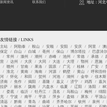
地址：河北
新闻资讯
联系我们
友情链接 / LINKS
主站
阿勒泰
鞍山
安顺
安阳
安庆
阿里
澳
保定
白山
白城
亳州
保山
博尔塔拉
巴彦淖
常州
滁州
潮州
赤峰
池州
常德
承德
营
达州
大庆
大同
大连
大理
鄂州
恩施
赣州
甘南
果洛
固原
广元
桂林
广安
淮北
黄南
海南
河源
鹤壁
黄山
呼和浩特
河
怀化
和田
贺州
河池
湖州
金华
佳木斯
济南
焦作
揭阳
基隆
嘉义
济宁
鸡西
嘉兴
拉萨
丽水
陇南
六盘水
临夏
辽阳
洛阳
林
娄底
临沂
牡丹江
茂名
马鞍山
梅州
绵阳
充
宁波
南平
平凉
萍乡
盘锦
屏东
平顶山
清远
黔南
青岛
曲靖
齐齐哈尔
钦州
泉州
上海
山南
随州
汕尾
上饶
苏州
四平
石嘴