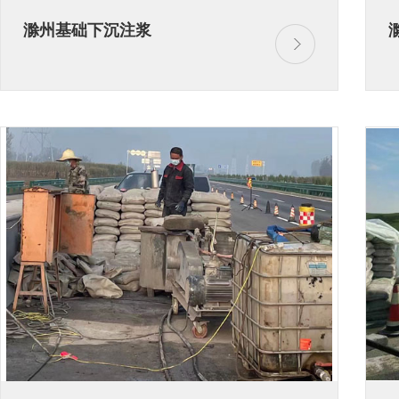
滁州基础下沉注浆