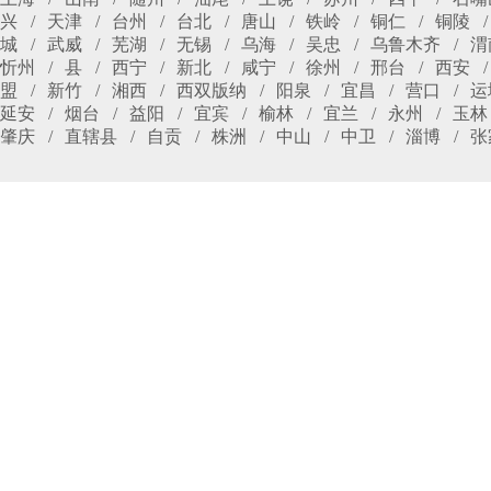
兴
天津
台州
台北
唐山
铁岭
铜仁
铜陵
城
武威
芜湖
无锡
乌海
吴忠
乌鲁木齐
渭
忻州
县
西宁
新北
咸宁
徐州
邢台
西安
盟
新竹
湘西
西双版纳
阳泉
宜昌
营口
运
延安
烟台
益阳
宜宾
榆林
宜兰
永州
玉林
肇庆
直辖县
自贡
株洲
中山
中卫
淄博
张