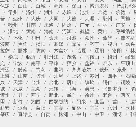
保定
白山
白城
亳州
保山
博尔塔拉
巴彦淖
常州
滁州
潮州
赤峰
池州
常德
承德
营
达州
大庆
大同
大连
大理
鄂州
恩施
赣州
甘南
果洛
固原
广元
桂林
广安
淮北
黄南
海南
河源
鹤壁
黄山
呼和浩特
河
怀化
和田
贺州
河池
湖州
金华
佳木斯
济南
焦作
揭阳
基隆
嘉义
济宁
鸡西
嘉兴
拉萨
丽水
陇南
六盘水
临夏
辽阳
洛阳
林
娄底
临沂
牡丹江
茂名
马鞍山
梅州
绵阳
充
宁波
南平
平凉
萍乡
盘锦
屏东
平顶山
清远
黔南
青岛
曲靖
齐齐哈尔
钦州
泉州
上海
山南
随州
汕尾
上饶
苏州
四平
石嘴
兴
天津
台州
台北
唐山
铁岭
铜仁
铜陵
城
武威
芜湖
无锡
乌海
吴忠
乌鲁木齐
渭
忻州
县
西宁
新北
咸宁
徐州
邢台
西安
盟
新竹
湘西
西双版纳
阳泉
宜昌
营口
运
延安
烟台
益阳
宜宾
榆林
宜兰
永州
玉林
肇庆
直辖县
自贡
株洲
中山
中卫
淄博
张