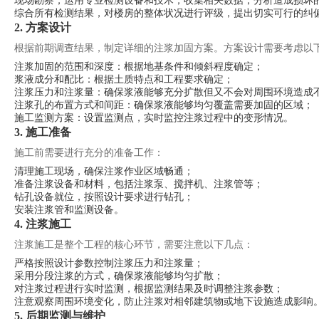
现场勘察，运用专业检测设备和技术，收集相关数据，分析造成损坏
综合所有检测结果，对楼房的整体状况进行评级，提出切实可行的纠
2. 方案设计
根据前期调查结果，制定详细的注浆加固方案。方案设计需要考虑以
注浆加固的范围和深度：根据地基条件和倾斜程度确定；
浆液成分和配比：根据土质特点和工程要求确定；
注浆压力和注浆量：确保浆液能够充分扩散但又不会对周围环境造成
注浆孔的布置方式和间距：确保浆液能够均匀覆盖需要加固的区域；
施工监测方案：设置监测点，实时监控注浆过程中的变形情况。
3. 施工准备
施工前需要进行充分的准备工作：
清理施工现场，确保注浆作业区域畅通；
准备注浆设备和材料，包括注浆泵、搅拌机、注浆管等；
钻孔设备就位，按照设计要求进行钻孔；
安装注浆管和监测设备。
4. 注浆施工
注浆施工是整个工程的核心环节，需要注意以下几点：
严格按照设计参数控制注浆压力和注浆量；
采用分段注浆的方式，确保浆液能够均匀扩散；
对注浆过程进行实时监测，根据监测结果及时调整注浆参数；
注意观察周围环境变化，防止注浆对相邻建筑物或地下设施造成影响
5. 后期监测与维护