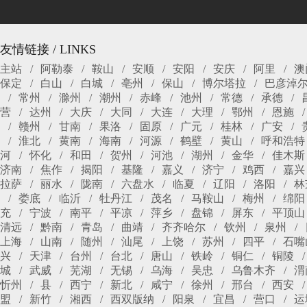
友情链接 / LINKS
主站
阿勒泰
鞍山
安顺
安阳
安庆
阿里
澳
保定
白山
白城
亳州
保山
博尔塔拉
巴彦淖
常州
滁州
潮州
赤峰
池州
常德
承德
营
达州
大庆
大同
大连
大理
鄂州
恩施
赣州
甘南
果洛
固原
广元
桂林
广安
淮北
黄南
海南
河源
鹤壁
黄山
呼和浩特
河
怀化
和田
贺州
河池
湖州
金华
佳木斯
济南
焦作
揭阳
基隆
嘉义
济宁
鸡西
嘉兴
拉萨
丽水
陇南
六盘水
临夏
辽阳
洛阳
林
娄底
临沂
牡丹江
茂名
马鞍山
梅州
绵阳
充
宁波
南平
平凉
萍乡
盘锦
屏东
平顶山
清远
黔南
青岛
曲靖
齐齐哈尔
钦州
泉州
上海
山南
随州
汕尾
上饶
苏州
四平
石嘴
兴
天津
台州
台北
唐山
铁岭
铜仁
铜陵
城
武威
芜湖
无锡
乌海
吴忠
乌鲁木齐
渭
忻州
县
西宁
新北
咸宁
徐州
邢台
西安
盟
新竹
湘西
西双版纳
阳泉
宜昌
营口
运