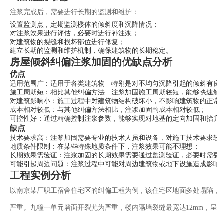
注浆完成后，需要进行长期的监测和维护：
设置监测点，定期监测楼体的倾斜度和沉降情况；
对注浆效果进行评估，必要时进行补注浆；
对建筑物的裂缝和损坏部位进行修复；
建立长期的监测和维护机制，确保建筑物的长期稳定。
房屋倾斜纠偏注浆加固的优缺点分析
优点
适用范围广：适用于各类建筑物，特别是对不均匀沉降引起的倾斜有
施工周期短：相比其他纠偏方法，注浆加固施工周期较短，能够快速
对建筑影响小：施工过程中对建筑物结构破坏小，不影响建筑物的正
成本相对较低：与其他纠偏方法相比，注浆加固的成本相对较低；
可控性好：通过精确控制注浆参数，能够实现对地基的定向加固和抬
缺点
技术要求高：注浆加固需要专业的技术人员和设备，对施工技术要求
地质条件限制：在某些特殊地质条件下，注浆效果可能不理想；
长期效果需验证：注浆加固的长期效果需要通过监测验证，必要时需
可能引起周边问题：注浆过程中可能对周边建筑物或地下设施造成影
工程实例分析
以南京某厂职工宿舍住宅区的纠偏工程为例，该住宅区地面多处塌陷
严重。九幢一单元墙面开裂尤为严重，楼内隔墙裂缝最宽达12mm，