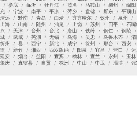
娄底
临沂
牡丹江
茂名
马鞍山
梅州
绵阳
充
宁波
南平
平凉
萍乡
盘锦
屏东
平顶山
清远
黔南
青岛
曲靖
齐齐哈尔
钦州
泉州
上海
山南
随州
汕尾
上饶
苏州
四平
石嘴
兴
天津
台州
台北
唐山
铁岭
铜仁
铜陵
城
武威
芜湖
无锡
乌海
吴忠
乌鲁木齐
渭
忻州
县
西宁
新北
咸宁
徐州
邢台
西安
盟
新竹
湘西
西双版纳
阳泉
宜昌
营口
运
延安
烟台
益阳
宜宾
榆林
宜兰
永州
玉林
肇庆
直辖县
自贡
株洲
中山
中卫
淄博
张