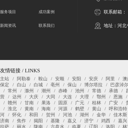
联系邮箱：
服务项目
成功案例
地址：河北
新闻资讯
联系我们
友情链接 / LINKS
主站
阿勒泰
鞍山
安顺
安阳
安庆
阿里
澳
保定
白山
白城
亳州
保山
博尔塔拉
巴彦淖
常州
滁州
潮州
赤峰
池州
常德
承德
营
达州
大庆
大同
大连
大理
鄂州
恩施
赣州
甘南
果洛
固原
广元
桂林
广安
淮北
黄南
海南
河源
鹤壁
黄山
呼和浩特
河
怀化
和田
贺州
河池
湖州
金华
佳木斯
济南
焦作
揭阳
基隆
嘉义
济宁
鸡西
嘉兴
拉萨
丽水
陇南
六盘水
临夏
辽阳
洛阳
林