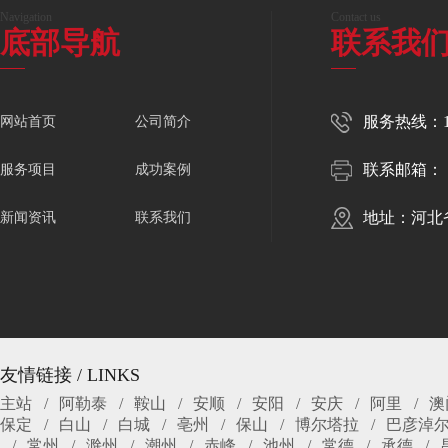
Navigation
Contact us
底部导航
联系我
服务热线：150
网站首页
公司简介
联系邮箱：
服务项目
成功案例
地址：河北
新闻资讯
联系我们
友情链接 / LINKS
主站
阿勒泰
鞍山
安顺
安阳
安庆
阿里
澳
保定
白山
白城
亳州
保山
博尔塔拉
巴彦淖
常州
滁州
潮州
赤峰
池州
常德
承德