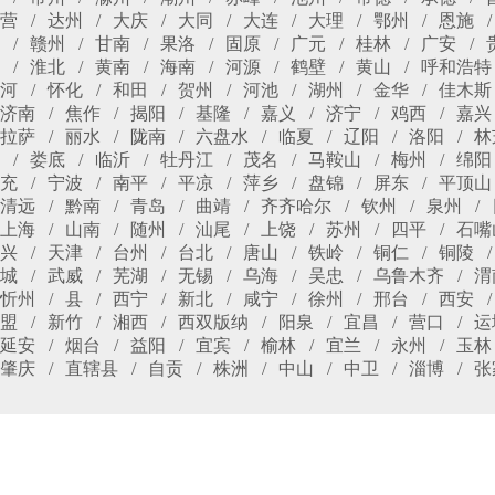
营
达州
大庆
大同
大连
大理
鄂州
恩施
赣州
甘南
果洛
固原
广元
桂林
广安
淮北
黄南
海南
河源
鹤壁
黄山
呼和浩特
河
怀化
和田
贺州
河池
湖州
金华
佳木斯
济南
焦作
揭阳
基隆
嘉义
济宁
鸡西
嘉兴
拉萨
丽水
陇南
六盘水
临夏
辽阳
洛阳
林
娄底
临沂
牡丹江
茂名
马鞍山
梅州
绵阳
充
宁波
南平
平凉
萍乡
盘锦
屏东
平顶山
清远
黔南
青岛
曲靖
齐齐哈尔
钦州
泉州
上海
山南
随州
汕尾
上饶
苏州
四平
石嘴
兴
天津
台州
台北
唐山
铁岭
铜仁
铜陵
城
武威
芜湖
无锡
乌海
吴忠
乌鲁木齐
渭
忻州
县
西宁
新北
咸宁
徐州
邢台
西安
盟
新竹
湘西
西双版纳
阳泉
宜昌
营口
运
延安
烟台
益阳
宜宾
榆林
宜兰
永州
玉林
肇庆
直辖县
自贡
株洲
中山
中卫
淄博
张